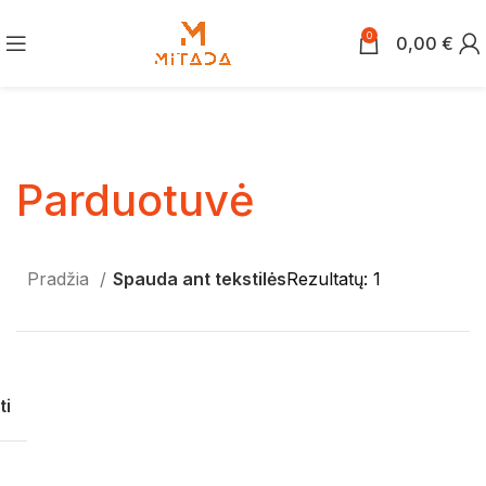
0
0,00
€
Parduotuvė
Pradžia
Spauda ant tekstilės
Rezultatų: 1
ti