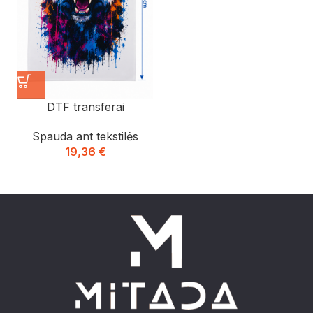
DTF transferai
Spauda ant tekstilės
19,36
€