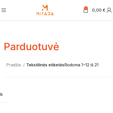
0
0,00
€
Parduotuvė
Pradžia
Tekstilinės etiketės
Rodoma 1–12 iš 21
ti