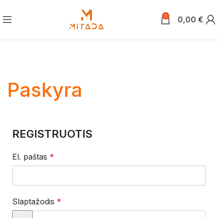
0
0,00
€
Paskyra
REGISTRUOTIS
El. paštas
*
Slaptažodis
*