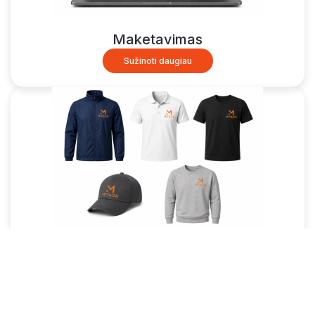
Maketavimas
Sužinoti daugiau
Spauda ant tekstilės
Sužinoti daugiau