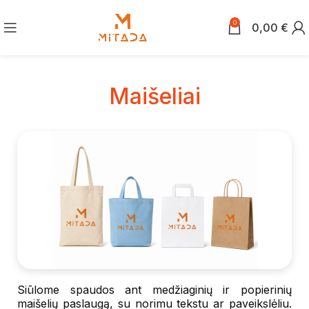
0
0,00
€
Maišeliai
Siūlome spaudos ant medžiaginių ir popierinių
maišelių paslaugą, su norimu tekstu ar paveikslėliu.